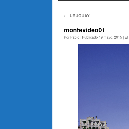
al
←
URUGUAY
contenido
montevideo01
Por
Pablo
|
Publicado
19 mayo, 2015
|
El