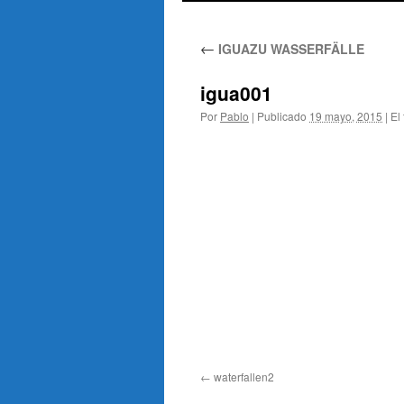
al
←
IGUAZU WASSERFÄLLE
contenido
igua001
Por
Pablo
|
Publicado
19 mayo, 2015
|
El
waterfallen2