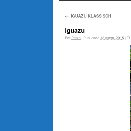
al
←
IGUAZU KLASSISCH
contenido
iguazu
Por
Pablo
|
Publicado
13 mayo, 2015
|
El