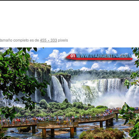
 tamaño completo es de
455 × 333
pixels