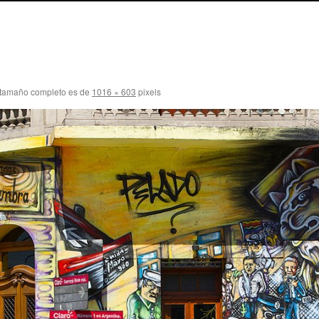
 tamaño completo es de
1016 × 603
pixels